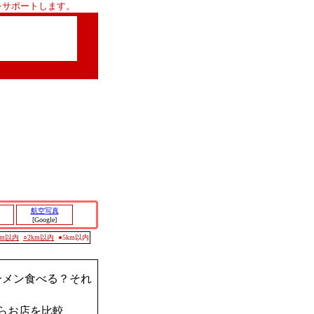
をサポートします。
航空写真
[Google]
0m以内
○2km以内
●5km以内
ーメン食べる？それ
らお店を比較