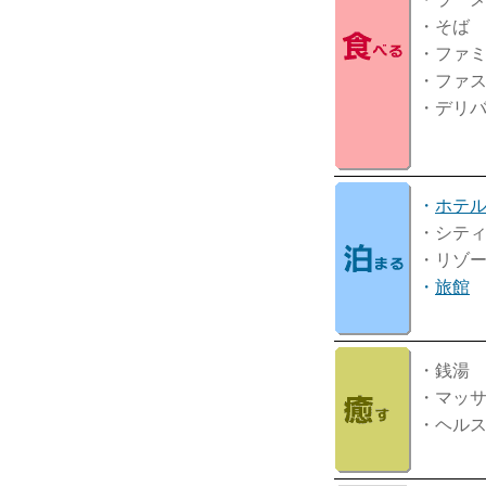
・そば
・ファ
・ファ
・デリ
・
ホテ
・シテ
・リゾ
・
旅館
・銭湯
・マッ
・ヘル