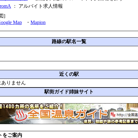
fromA
：
アルバイト求人情報
図]
oogle Map
・
Mapion
路線の駅名一覧
近くの駅
はありません
駅街ガイド姉妹サイト
トをご案内