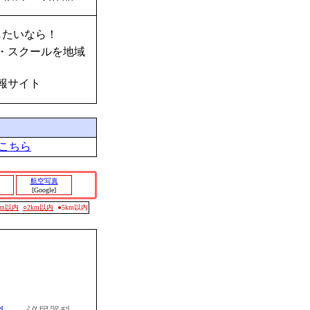
したいなら！
・スクールを地域
報サイト
こちら
航空写真
[Google]
0m以内
○2km以内
●5km以内