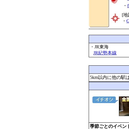
・
[地
・
G
・JR東海
JR紀勢本線
5km以内に他の駅
季節ごとのイベン