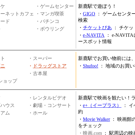
オケ
・ゲームセンター
新鹿駅で遊ぼう！
ターネットカフェ
・マンガ喫茶
・
GIGO
：
ゲームセンタ
検索
ヤード
・パチンコ
・
チケットぴあ
：
チケッ
ル
・ボウリング
・
e-NAVITA
：
e-NAVI
ースポット情報
ート
・スーパー
新鹿駅でお買い物前には
ビニ
・
ドラッグストア
・
Shufoo!
：
地域のお買い
・古本屋
円ショップ
館
・レンタルビデオ
新鹿駅で映画を観たい！
ブハウス
・劇場・コンサート
・
e+（イープラス）
：
イ
約
ジアム
・ホール
・
Movie Walker
：
映画館
をチェック
・映画.com
：
駅周辺の映