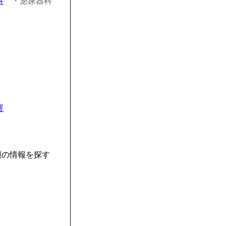
科
・泌尿器科
署
辺の情報を探す