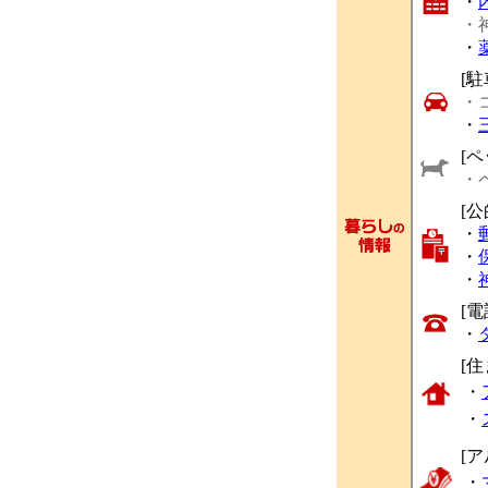
・
・
・
[駐
・
・
[ペ
・
[
・
・
・
[
・
[
・
・
[
・