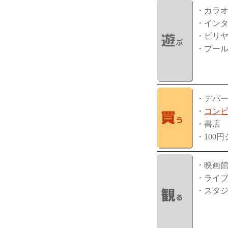
・カラ
・イン
・ビリ
・プー
・デパ
・
コン
・書店
・100
・映画
・ライ
・スタ