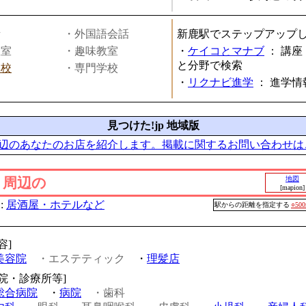
話
・外国語会話
新鹿駅でステップアップ
教室
・趣味教室
・
ケイコとマナブ
：
講座
と分野で検索
学校
・専門学校
・
リクナビ進学
：
進学情
見つけた!jp 地域版
辺のあなたのお店を紹介します。掲載に関するお問い合わせは
」周辺の
地図
[mapion]
:
居酒屋・ホテルなど
駅からの距離を指定する
○50
容]
美容院
・エステティック
・
理髪店
病院・診療所等]
総合病院
・
病院
・歯科