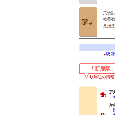
・英会
・教養
・
各種
●
駅周
「新鹿駅
駅周辺の情報
[美
・
[
・