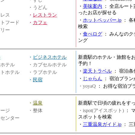
・
美味案内
：
全店ルート
・うどん
ったお店が探せる
ミレス
・
レストラン
・
ホットペッパー.jp
：
各
ストフード
・
カフェ
検索
バリー
・
食べログ
：
みんなのク
ング
ル
・
ビジネスホテル
新鹿駅のホテル・旅館を
予約！
ィホテル
・カプセルホテル
・
楽天トラベル
：
宿泊条
ートホテル
・ラブホテル
・
じゃらん
：
宿泊プラン
・
民宿
・yoyaQ
：
お得な宿泊プ
・
温泉
新鹿駅で日頃の疲れをす
サージ
・整体
・ispot(アイスポット)
：
スポットを検索
スセンター
・
三重温泉ガイド.jp
：
三