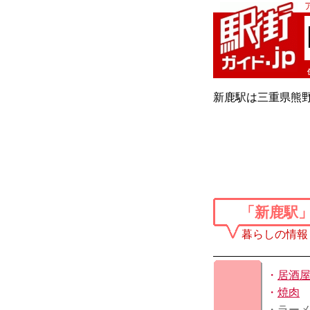
新鹿駅は三重県熊野
「新鹿駅
暮らしの情報
・
居酒
・
焼肉
・ラー