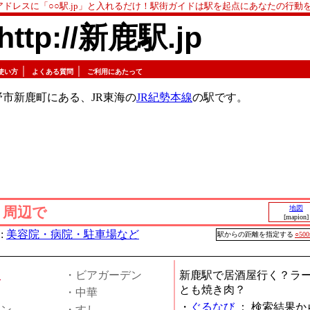
アドレスに「○○駅.jp」と入れるだけ！駅街ガイドは駅を起点にあなたの行動
http://新鹿駅.jp
｜
｜
使い方
よくある質問
ご利用にあたって
市新鹿町にある、JR東海の
JR紀勢本線
の駅です。
」周辺で
地図
[mapion]
:
美容院・病院・駐車場など
駅からの距離を指定する
○50
屋
・ビアガーデン
新鹿駅で居酒屋行く？ラ
とも焼き肉？
・中華
・
ぐるなび
：
検索結果か
メン
・すし