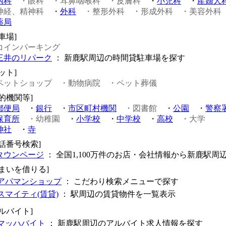
内科
・眼科
・耳鼻咽喉科
・皮膚科
・
小児科
・
産婦人
神経、精神科
・
外科
・整形外科
・形成外科
・美容外科
薬局
車場]
コインパーキング
三井のリパーク
： 新鹿駅周辺の時間貸駐車場を探す
ット]
ペットショップ
・動物病院
・ペット葬儀
公的機関等]
郵便局
・
銀行
・
市区町村機関
・図書館
・
公園
・
警察
保育所
・幼稚園
・
小学校
・
中学校
・
高校
・大学
神社
・
寺
電話番号検索]
タウンページ
： 全国1,100万件のお店・会社情報から新鹿駅周
住まいを借りる]
アパマンショップ
： こだわり検索メニューで探す
スマイティ(賃貸)
： 駅周辺の賃貸物件を一覧表示
アルバイト]
マッハバイト
： 新鹿駅周辺のアルバイト求人情報を探す